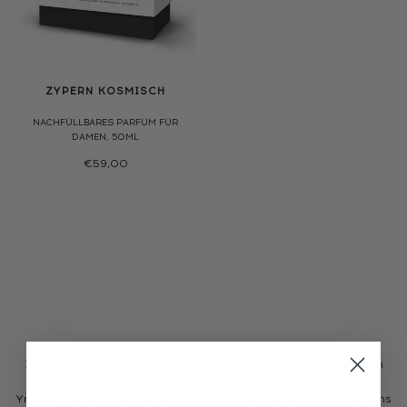
ZYPERN KOSMISCH
NACHFÜLLBARES PARFÜM FÜR
DAMEN, 50ML
€59,00
Ihr Chypre-Parfüm verspricht Ihnen eine Rückkehr zur Natur in
einem Chypre-Bouquet. Entdecken Sie unsere Kollektion von
Ynepsie-Parfums und unsere in Frankreich hergestellten Parfums