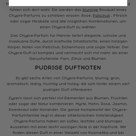
Manchmal spontan, fühlen sie sich im Einklang mit der Natur und
fühlen sich dort wohl. Sie werden das
blumige
Bouquet eines
Chypre-Parfums zu schätzen wissen: Rose,
Patschuli
, Pfirsich
oder sogar Mirabelle sind alle möglichen Kombinationen, um
einen Chypre-Duft zu wählen.
Das Chypre-Parfüm für Männer liefert elegante, schicke und
maskuline Düfte, durch kraftvolle Inhaltsstoffe, einen holzigen
Körper, Noten von Patschuli, Eichenmoos und sogar Vetiver. Der
Chypre-Duft ist komplex und vermischt sich mit mehr als einer
Geruchsfamilie: Farn, Zitrus und Blumen.
PUDRIGE DUFTNOTEN
Es gibt sechs Arten von Chypre-Parfums: blumig, grün,
aromatisch, ledrig, fruchtig und holzig, die sich hinter einem zart
pudrigen Duft offenbaren.
Zypern lässt sich perfekt mit Elementen aus Blumen, Früchten
oder sogar der Natur kombinieren: Myrte, Mohn, Rose, Jasmin,
Eisenkraut oder Koriander. Die ganze Komplexität der Chypre-
Parfümfamilie liegt in dieser olfaktorischen Vollständigkeit.
Chypre-Parfums haben ein süßes, leichtes und blumiges
Aussehen mit einer leicht würzigen Note in der Kopfnote. Wir
finden diesen Duft in einer Vielzahl von Kosmetika und bei