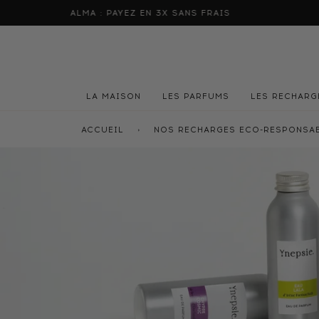
Passer
ALMA : PAYEZ EN 3X SANS FRAIS
LIVRAIS
au
contenu
LA MAISON
LES PARFUMS
LES RECHARG
ACCUEIL
›
NOS RECHARGES ECO-RESPONSA