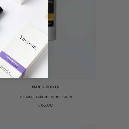
MAN'S ROOTS
RECHARGE PARFUM HOMME 100ML
€65,00