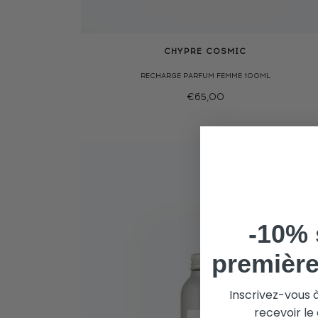
CHYPRE COSMIC
RECHARGE PARFUM FEMME 100ML
€65,00
-10% 
premièr
Inscrivez-vous 
recevoir l