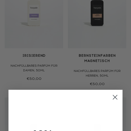
IRISIEREND
BERNSTEINFARBEN
MAGNETISCH
NACHFÜLLBARES PARFÜM FÜR
DAMEN, 50ML
NACHFÜLLBARES PARFÜM FÜR
HERREN, 50ML
€50,00
€50,00