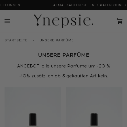
Direkt
LLUNGEN
ALMA: ZAHLEN SIE IN 3 RATEN OHNE G
zum
Inhalt
Ei
(0
STARTSEITE
›
UNSERE PARFÜME
UNSERE PARFÜME
ANGEBOT: alle unsere Parfüme um -20 %
-10% zusätzlich ab 3 gekauften Artikeln.