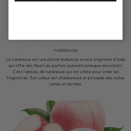
TUBÉREUSE
La tubéreuse est une plante bulbeuse vivace originaire d'Inde
qui offre des fleurs au parfum puissant presque envoûtant.
C'est l'absolu de tubéreuse qui est utilisé pour créer les
fragrances. Son odeur est chaleureuse et possède des notes
vertes et lactées.