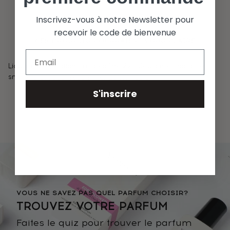
Inscrivez-vous à notre Newsletter pour
recevoir le code de bienvenue
CES PRODUITS POURRAIENT VOUS PLAIRE
Liquid error (sections/related line 22): Could not find asset
snippets/product-recommendation.liquid
S'inscrire
VOUS NE SAVEZ PAS QUEL PARFUM CHOISIR?
TROUVEZ VOTRE PARFUM
Faites le quiz pour trouver le parfum