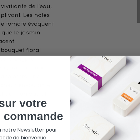
ivifiante de l'eau,
ptivant. Les notes
e de tomate évoquent
s que le jasmin
lacent
bouquet floral
accord chypre
le, laissant une
faite entre une
îcheur envoûtante
lfactif unique et
sur votre
e commande
à notre Newsletter pour
e code de bienvenue