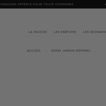
Passer
FERTE POUR TOUTE COMMANDE
ALMA : PAYEZ 
au
contenu
LA MAISON
LES PARFUMS
LES RECHARG
ACCUEIL
›
SPRAY JARDIN DÉFENDU