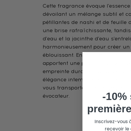
Cette fragrance évoque l'essence v
dévoilant un mélange subtil et ca
pétillantes de nashi et de feuill
une brise rafraîchissante, tandi
d'eau et la jacinthe d'eau s'entre
harmonieusement pour créer un 
éblouissant. Enfin, le musc et l'
apportent une profondeur sensuel
empreinte durable. L'alliance par
élégance intemporelle et une fra
vous transporte vers un voyage o
-10% 
évocateur.
premièr
Inscrivez-vous 
recevoir l