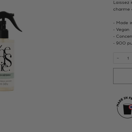
Laissez 
charme é
- Made i
- Vegan
- Concen
- 900 pu
−