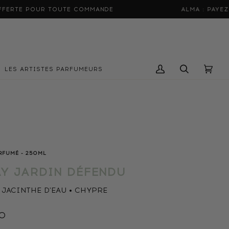
TOUTE COMMANDE
ALMA : PAYEZ EN 3X SANS F
LES ARTISTES PARFUMEURS
Mon
Recherche
Panier
(0)
compte
RFUMÉ - 250ML
Y JARDIN DÉFENDU
 JACINTHE D'EAU • CHYPRE
0