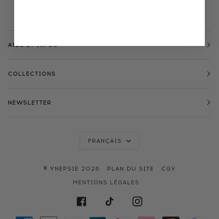
AIDE ET INFOS
COLLECTIONS
NEWSLETTER
LANGUE
FRANÇAIS
©
YNEPSIE
2026
PLAN DU SITE
CGV
MENTIONS LÉGALES
FACEBOOK
TIKTOK
INSTAGRAM